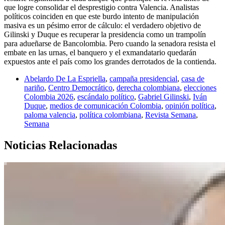
que logre consolidar el desprestigio contra Valencia. Analistas
políticos coinciden en que este burdo intento de manipulación
masiva es un pésimo error de cálculo: el verdadero objetivo de
Gilinski y Duque es recuperar la presidencia como un trampolín
para adueñarse de Bancolombia. Pero cuando la senadora resista el
embate en las urnas, el banquero y el exmandatario quedarán
expuestos ante el país como los grandes derrotados de la contienda.
Abelardo De La Espriella
,
campaña presidencial
,
casa de
nariño
,
Centro Democrático
,
derecha colombiana
,
elecciones
Colombia 2026
,
escándalo político
,
Gabriel Gilinski
,
Iván
Duque
,
medios de comunicación Colombia
,
opinión política
,
paloma valencia
,
política colombiana
,
Revista Semana
,
Semana
Noticias Relacionadas