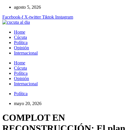
Ir
agosto 5, 2026
al
Facebook-f
X-twitter
Tiktok
Instagram
contenido
Home
Cúcuta
Política
Opinión
Internacional
Home
Cúcuta
Política
Opinión
Internacional
Política
mayo 20, 2026
COMPLOT EN
RECONSTRUCCIÓN: El plan