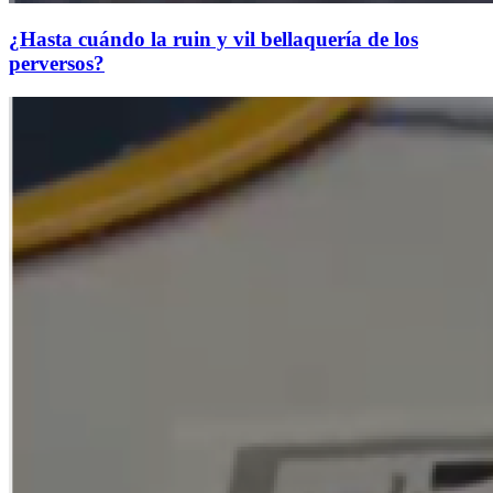
¿Hasta cuándo la ruin y vil bellaquería de los
perversos?