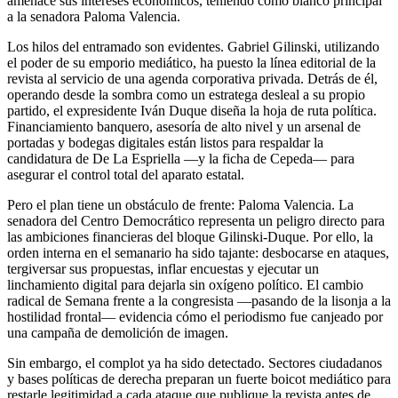
amenace sus intereses económicos, teniendo como blanco principal
a la senadora Paloma Valencia.
Los hilos del entramado son evidentes. Gabriel Gilinski, utilizando
el poder de su emporio mediático, ha puesto la línea editorial de la
revista al servicio de una agenda corporativa privada. Detrás de él,
operando desde la sombra como un estratega desleal a su propio
partido, el expresidente Iván Duque diseña la hoja de ruta política.
Financiamiento banquero, asesoría de alto nivel y un arsenal de
portadas y bodegas digitales están listos para respaldar la
candidatura de De La Espriella —y la ficha de Cepeda— para
asegurar el control total del aparato estatal.
Pero el plan tiene un obstáculo de frente: Paloma Valencia. La
senadora del Centro Democrático representa un peligro directo para
las ambiciones financieras del bloque Gilinski-Duque. Por ello, la
orden interna en el semanario ha sido tajante: desbocarse en ataques,
tergiversar sus propuestas, inflar encuestas y ejecutar un
linchamiento digital para dejarla sin oxígeno político. El cambio
radical de Semana frente a la congresista —pasando de la lisonja a la
hostilidad frontal— evidencia cómo el periodismo fue canjeado por
una campaña de demolición de imagen.
Sin embargo, el complot ya ha sido detectado. Sectores ciudadanos
y bases políticas de derecha preparan un fuerte boicot mediático para
restarle legitimidad a cada ataque que publique la revista antes de