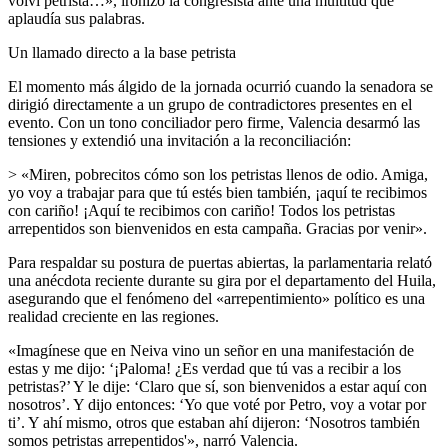
volví petrista…», ironizó la congresista ante una multitud que
aplaudía sus palabras.
Un llamado directo a la base petrista
El momento más álgido de la jornada ocurrió cuando la senadora se
dirigió directamente a un grupo de contradictores presentes en el
evento. Con un tono conciliador pero firme, Valencia desarmó las
tensiones y extendió una invitación a la reconciliación:
> «Miren, pobrecitos cómo son los petristas llenos de odio. Amiga,
yo voy a trabajar para que tú estés bien también, ¡aquí te recibimos
con cariño! ¡Aquí te recibimos con cariño! Todos los petristas
arrepentidos son bienvenidos en esta campaña. Gracias por venir».
Para respaldar su postura de puertas abiertas, la parlamentaria relató
una anécdota reciente durante su gira por el departamento del Huila,
asegurando que el fenómeno del «arrepentimiento» político es una
realidad creciente en las regiones.
«Imagínese que en Neiva vino un señor en una manifestación de
estas y me dijo: ‘¡Paloma! ¿Es verdad que tú vas a recibir a los
petristas?’ Y le dije: ‘Claro que sí, son bienvenidos a estar aquí con
nosotros’. Y dijo entonces: ‘Yo que voté por Petro, voy a votar por
ti’. Y ahí mismo, otros que estaban ahí dijeron: ‘Nosotros también
somos petristas arrepentidos'», narró Valencia.