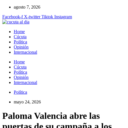
Ir
agosto 7, 2026
al
Facebook-f
X-twitter
Tiktok
Instagram
contenido
Home
Cúcuta
Política
Opinión
Internacional
Home
Cúcuta
Política
Opinión
Internacional
Política
mayo 24, 2026
Paloma Valencia abre las
puertas de su campaña a los