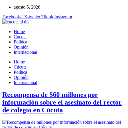
Ir
agosto 5, 2026
al
Facebook-f
X-twitter
Tiktok
Instagram
contenido
Home
Cúcuta
Política
Opinión
Internacional
Home
Cúcuta
Política
Opinión
Internacional
Recompensa de $60 millones por
información sobre el asesinato del rector
de colegio en Cúcuta