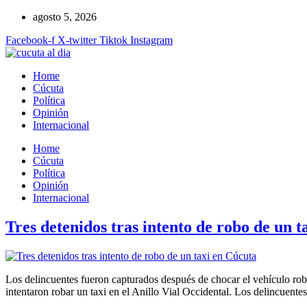
Ir
agosto 5, 2026
al
Facebook-f
X-twitter
Tiktok
Instagram
contenido
Home
Cúcuta
Política
Opinión
Internacional
Home
Cúcuta
Política
Opinión
Internacional
Tres detenidos tras intento de robo de un t
Los delincuentes fueron capturados después de chocar el vehículo rob
intentaron robar un taxi en el Anillo Vial Occidental. Los delincuen