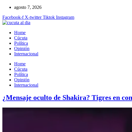
Ir
agosto 7, 2026
al
Facebook-f
X-twitter
Tiktok
Instagram
contenido
Home
Cúcuta
Política
Opinión
Internacional
Home
Cúcuta
Política
Opinión
Internacional
¿Mensaje oculto de Shakira? Tigres en conc