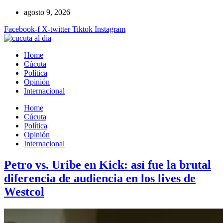
Ir
agosto 9, 2026
al
Facebook-f
X-twitter
Tiktok
Instagram
contenido
Home
Cúcuta
Política
Opinión
Internacional
Home
Cúcuta
Política
Opinión
Internacional
Petro vs. Uribe en Kick: así fue la brutal
diferencia de audiencia en los lives de
Westcol