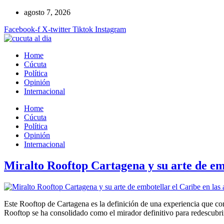
Ir
agosto 7, 2026
al
Facebook-f
X-twitter
Tiktok
Instagram
contenido
Home
Cúcuta
Política
Opinión
Internacional
Home
Cúcuta
Política
Opinión
Internacional
Miralto Rooftop Cartagena y su arte de emb
Este Rooftop de Cartagena es la definición de una experiencia que com
Rooftop se ha consolidado como el mirador definitivo para redescubri