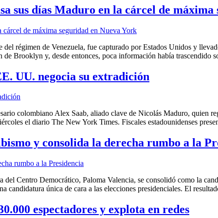
pasa sus días Maduro en la cárcel de máxim
del régimen de Venezuela, fue capturado por Estados Unidos y llevado
ón de Brooklyn y, desde entonces, poca información había trascendido 
EE. UU. negocia su extradición
sario colombiano Alex Saab, aliado clave de Nicolás Maduro, quien re
miércoles el diario The New York Times. Fiscales estadounidenses pres
ibismo y consolida la derecha rumbo a la Pr
ora del Centro Democrático, Paloma Valencia, se consolidó como la can
una candidatura única de cara a las elecciones presidenciales. El resulta
30.000 espectadores y explota en redes