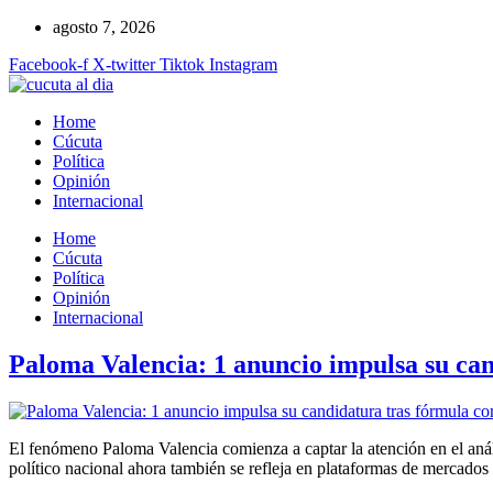
Ir
agosto 7, 2026
al
Facebook-f
X-twitter
Tiktok
Instagram
contenido
Home
Cúcuta
Política
Opinión
Internacional
Home
Cúcuta
Política
Opinión
Internacional
Paloma Valencia: 1 anuncio impulsa su ca
El fenómeno Paloma Valencia comienza a captar la atención en el análi
político nacional ahora también se refleja en plataformas de mercados 