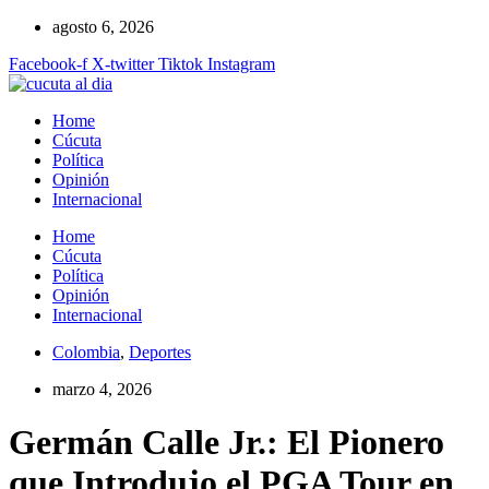
Ir
agosto 6, 2026
al
Facebook-f
X-twitter
Tiktok
Instagram
contenido
Home
Cúcuta
Política
Opinión
Internacional
Home
Cúcuta
Política
Opinión
Internacional
Colombia
,
Deportes
marzo 4, 2026
Germán Calle Jr.: El Pionero
que Introdujo el PGA Tour en