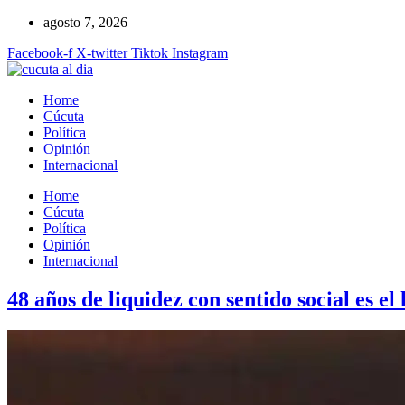
Ir
agosto 7, 2026
al
Facebook-f
X-twitter
Tiktok
Instagram
contenido
Home
Cúcuta
Política
Opinión
Internacional
Home
Cúcuta
Política
Opinión
Internacional
48 años de liquidez con sentido social es e