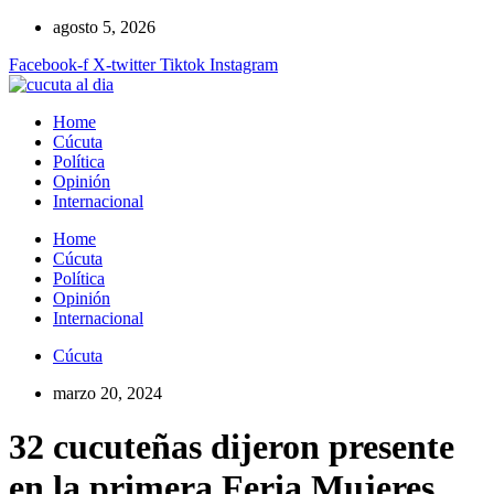
Ir
agosto 5, 2026
al
Facebook-f
X-twitter
Tiktok
Instagram
contenido
Home
Cúcuta
Política
Opinión
Internacional
Home
Cúcuta
Política
Opinión
Internacional
Cúcuta
marzo 20, 2024
32 cucuteñas dijeron presente
en la primera Feria Mujeres