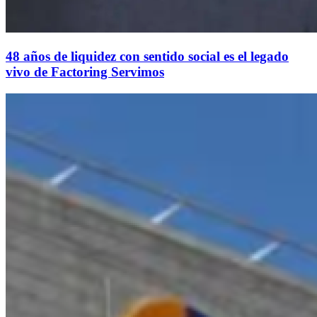
48 años de liquidez con sentido social es el legado
vivo de Factoring Servimos