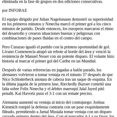
eliminada en la fase de grupos en dos ediciones consecutivas.
por INFOBAE
El equipo dirigido por Julian Nagelsmann demostró su superioridad
en los primeros minutos y Nmecha marcó el primer gol a los cinco
minutos de partido. Desde entonces, los europeos marcaron el ritmo
del desarrollo y crearon situaciones buenas y peligrosas con
combinaciones de pases fluidas en el centro del campo.
Pero Curazao igualó el partido con la primera oportunidad de gol.
Livano Comenencia atrapó un rebote al borde del área y venció la
resistencia de Manuel Neuer con un potente disparo. El volante hizo
historia al marcar el primer gol del Caribe en un Mundial.
Después de varias referencias en jugadas a balón parado, los
alemanes volvieron a tomar ventaja en el minuto 37 después de que
Nico Schlotterbeck anotara de cabeza tras un saque de esquina. En
la última jugada de la primera fase, Riechedly Bazoer cometió una
falta sobre Felix Nmecha y el árbitro marroquí Jalal Jayed pitó
penalti. Kai Havertz puso el 3-1 con un remate preciso.
Alemania aumentó su ventaja al inicio del contrajuego: Joshua
Kimmich rompió la defensa contraria con un pase exquisitamente
filtrado, permitiendo a Jamal Musiala tomar ventaja con un disparo
cruzado primero dentro del área. Con el marcador 4-1 a su favor, los