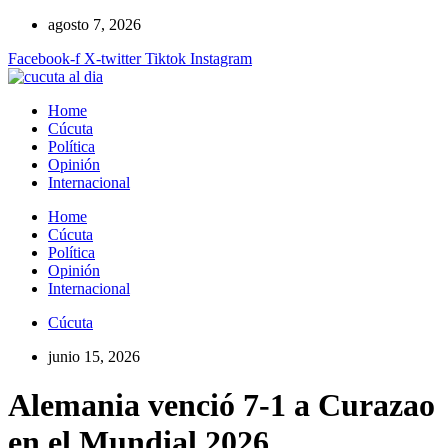
Ir
agosto 7, 2026
al
Facebook-f
X-twitter
Tiktok
Instagram
contenido
Home
Cúcuta
Política
Opinión
Internacional
Home
Cúcuta
Política
Opinión
Internacional
Cúcuta
junio 15, 2026
Alemania venció 7-1 a Curazao
en el Mundial 2026