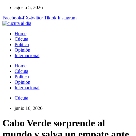
Ir
agosto 5, 2026
al
Facebook-f
X-twitter
Tiktok
Instagram
contenido
Home
Cúcuta
Política
Opinión
Internacional
Home
Cúcuta
Política
Opinión
Internacional
Cúcuta
junio 16, 2026
Cabo Verde sorprende al
mundo y salva un empate ante