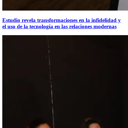
Estudio revela transformaciones en la infidelidad y
el uso de la tecnología en las relaciones modernas