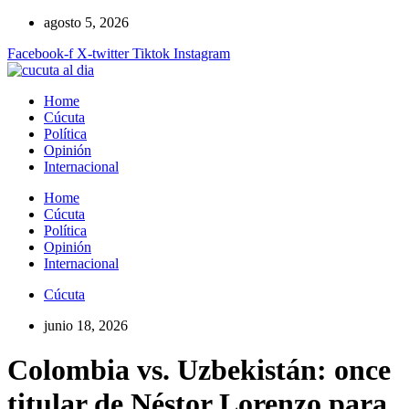
Ir
agosto 5, 2026
al
Facebook-f
X-twitter
Tiktok
Instagram
contenido
Home
Cúcuta
Política
Opinión
Internacional
Home
Cúcuta
Política
Opinión
Internacional
Cúcuta
junio 18, 2026
Colombia vs. Uzbekistán: once
titular de Néstor Lorenzo para