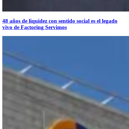
48 años de liquidez con sentido social es el legado
vivo de Factoring Servimos