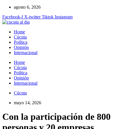
Ir
agosto 6, 2026
al
Facebook-f
X-twitter
Tiktok
Instagram
contenido
Home
Cúcuta
Política
Opinión
Internacional
Home
Cúcuta
Política
Opinión
Internacional
Cúcuta
mayo 14, 2026
Con la participación de 800
personas y 20 empresas,