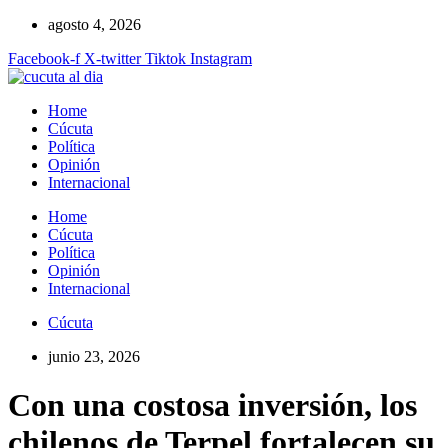
Ir
agosto 4, 2026
al
Facebook-f
X-twitter
Tiktok
Instagram
contenido
Home
Cúcuta
Política
Opinión
Internacional
Home
Cúcuta
Política
Opinión
Internacional
Cúcuta
junio 23, 2026
Con una costosa inversión, los
chilenos de Terpel fortalecen su