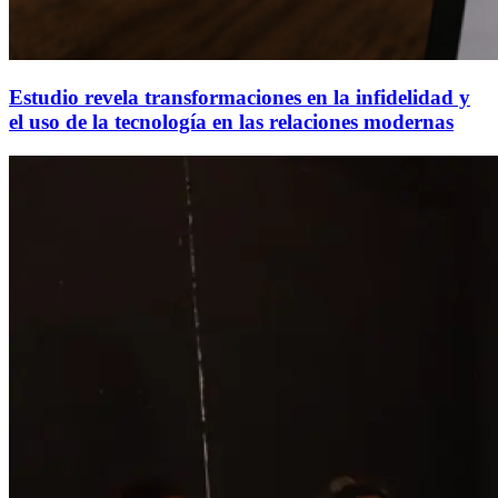
Estudio revela transformaciones en la infidelidad y
el uso de la tecnología en las relaciones modernas