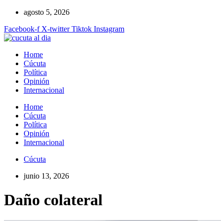
Ir
agosto 5, 2026
al
Facebook-f
X-twitter
Tiktok
Instagram
contenido
Home
Cúcuta
Política
Opinión
Internacional
Home
Cúcuta
Política
Opinión
Internacional
Cúcuta
junio 13, 2026
Daño colateral