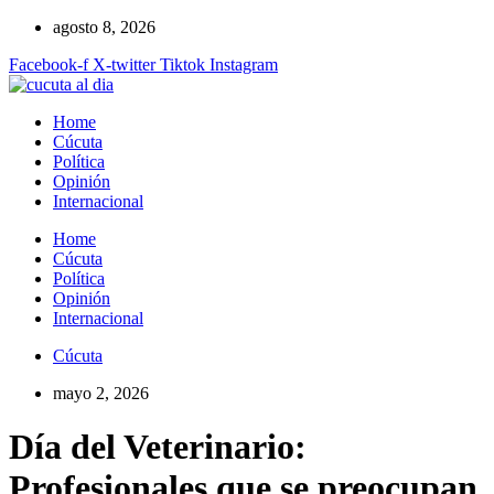
Ir
agosto 8, 2026
al
Facebook-f
X-twitter
Tiktok
Instagram
contenido
Home
Cúcuta
Política
Opinión
Internacional
Home
Cúcuta
Política
Opinión
Internacional
Cúcuta
mayo 2, 2026
Día del Veterinario:
Profesionales que se preocupan