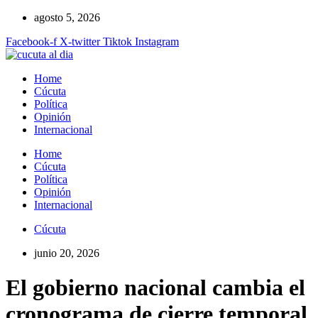
Ir
agosto 5, 2026
al
Facebook-f
X-twitter
Tiktok
Instagram
contenido
Home
Cúcuta
Política
Opinión
Internacional
Home
Cúcuta
Política
Opinión
Internacional
Cúcuta
junio 20, 2026
El gobierno nacional cambia el
cronograma de cierre temporal