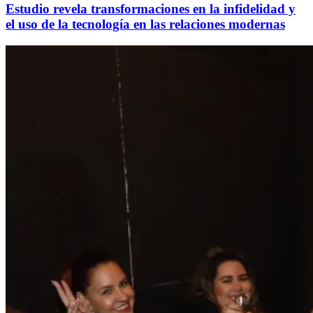
Estudio revela transformaciones en la infidelidad y
el uso de la tecnología en las relaciones modernas