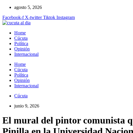
Ir
agosto 5, 2026
al
Facebook-f
X-twitter
Tiktok
Instagram
contenido
Home
Cúcuta
Política
Opinión
Internacional
Home
Cúcuta
Política
Opinión
Internacional
Cúcuta
junio 9, 2026
El mural del pintor comunista q
Pinilla en la Universidad Nacion