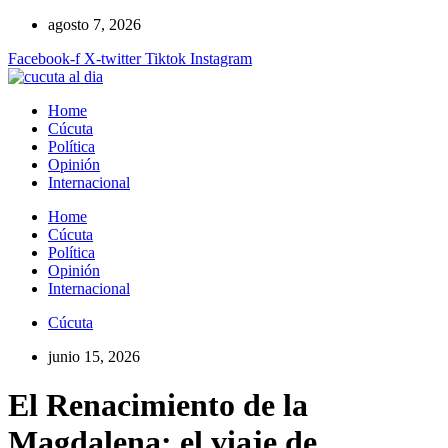
Ir
agosto 7, 2026
al
Facebook-f
X-twitter
Tiktok
Instagram
contenido
Home
Cúcuta
Política
Opinión
Internacional
Home
Cúcuta
Política
Opinión
Internacional
Cúcuta
junio 15, 2026
El Renacimiento de la
Magdalena: el viaje de