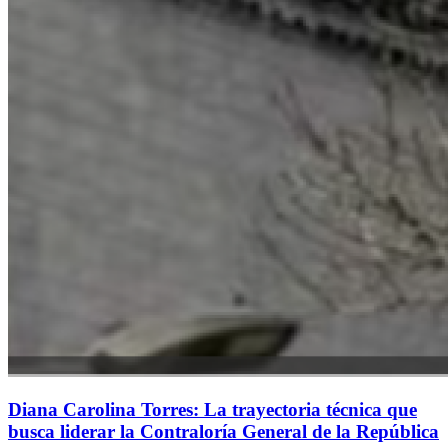
Diana Carolina Torres: La trayectoria técnica que
busca liderar la Contraloría General de la República