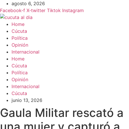
Ir
agosto 6, 2026
al
Facebook-f
X-twitter
Tiktok
Instagram
contenido
Home
Cúcuta
Política
Opinión
Internacional
Home
Cúcuta
Política
Opinión
Internacional
Cúcuta
junio 13, 2026
Gaula Militar rescató a
una mujer y capturó a