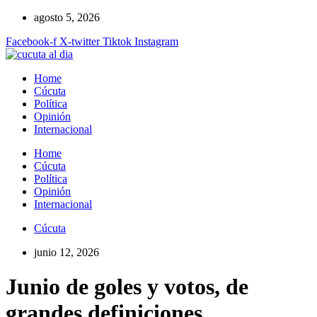
Ir
agosto 5, 2026
al
Facebook-f
X-twitter
Tiktok
Instagram
contenido
Home
Cúcuta
Política
Opinión
Internacional
Home
Cúcuta
Política
Opinión
Internacional
Cúcuta
junio 12, 2026
Junio ​​de goles y votos, de
grandes definiciones