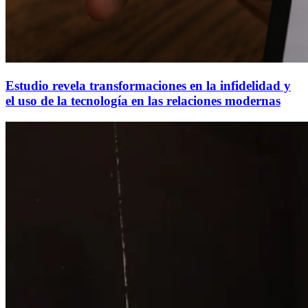
Estudio revela transformaciones en la infidelidad y
el uso de la tecnología en las relaciones modernas