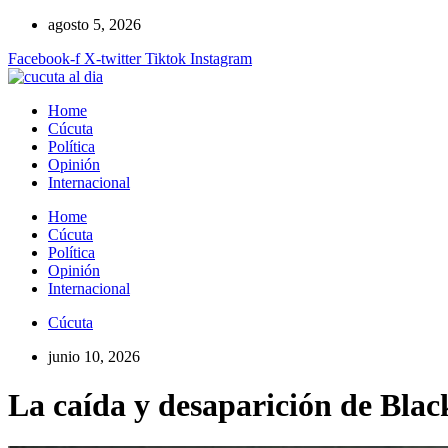
Ir
agosto 5, 2026
al
Facebook-f
X-twitter
Tiktok
Instagram
contenido
Home
Cúcuta
Política
Opinión
Internacional
Home
Cúcuta
Política
Opinión
Internacional
Cúcuta
junio 10, 2026
La caída y desaparición de Blac