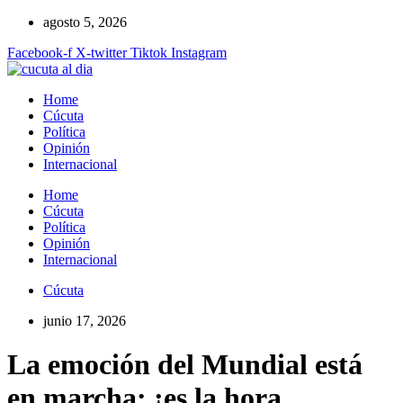
Ir
agosto 5, 2026
al
Facebook-f
X-twitter
Tiktok
Instagram
contenido
Home
Cúcuta
Política
Opinión
Internacional
Home
Cúcuta
Política
Opinión
Internacional
Cúcuta
junio 17, 2026
La emoción del Mundial está
en marcha: ¡es la hora,