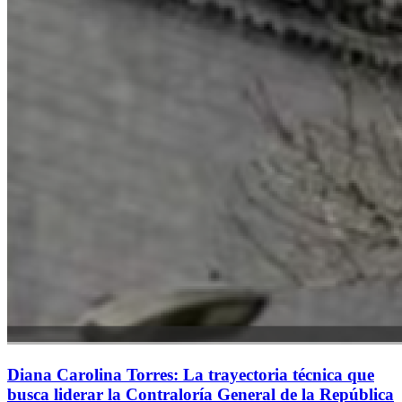
Diana Carolina Torres: La trayectoria técnica que
busca liderar la Contraloría General de la República