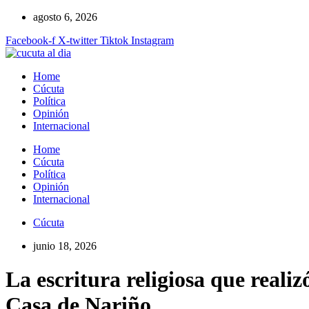
Ir
agosto 6, 2026
al
Facebook-f
X-twitter
Tiktok
Instagram
contenido
Home
Cúcuta
Política
Opinión
Internacional
Home
Cúcuta
Política
Opinión
Internacional
Cúcuta
junio 18, 2026
La escritura religiosa que realiz
Casa de Nariño