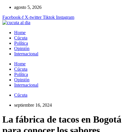
Ir
agosto 5, 2026
al
Facebook-f
X-twitter
Tiktok
Instagram
contenido
Home
Cúcuta
Política
Opinión
Internacional
Home
Cúcuta
Política
Opinión
Internacional
Cúcuta
septiembre 16, 2024
La fábrica de tacos en Bogotá
para conocer los sabores