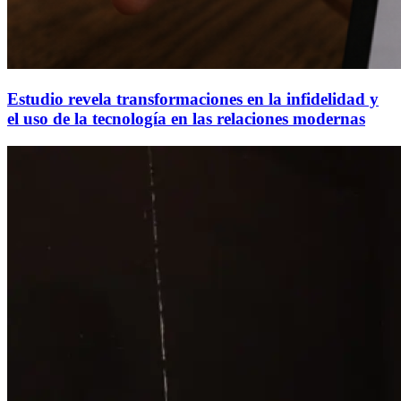
Estudio revela transformaciones en la infidelidad y
el uso de la tecnología en las relaciones modernas