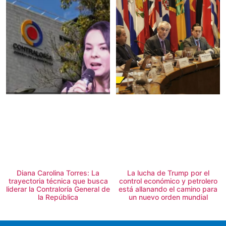
Diana Carolina Torres: La
La lucha de Trump por el
trayectoria técnica que busca
control económico y petrolero
liderar la Contraloría General de
está allanando el camino para
la República
un nuevo orden mundial