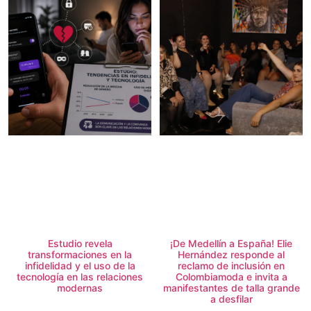
Estudio revela
¡De Medellín a España! Elie
transformaciones en la
Hernández responde al
infidelidad y el uso de la
reclamo de inclusión en
tecnología en las relaciones
Colombiamoda e invita a
modernas
manifestantes de talla grande
a desfilar