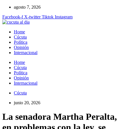
Ir
agosto 7, 2026
al
Facebook-f
X-twitter
Tiktok
Instagram
contenido
Home
Cúcuta
Política
Opinión
Internacional
Home
Cúcuta
Política
Opinión
Internacional
Cúcuta
junio 20, 2026
La senadora Martha Peralta,
en problemas con la ley, se