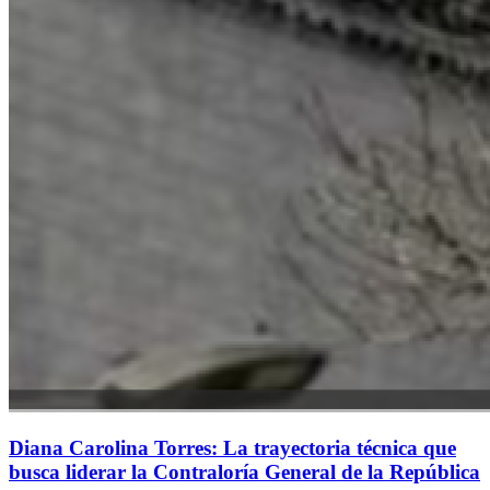
Diana Carolina Torres: La trayectoria técnica que
busca liderar la Contraloría General de la República