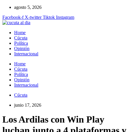
Ir
agosto 5, 2026
al
Facebook-f
X-twitter
Tiktok
Instagram
contenido
Home
Cúcuta
Política
Opinión
Internacional
Home
Cúcuta
Política
Opinión
Internacional
Cúcuta
junio 17, 2026
Los Ardilas con Win Play
luchan junto a 4 plataformas y