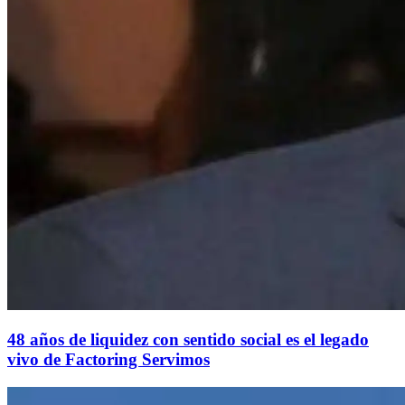
48 años de liquidez con sentido social es el legado
vivo de Factoring Servimos