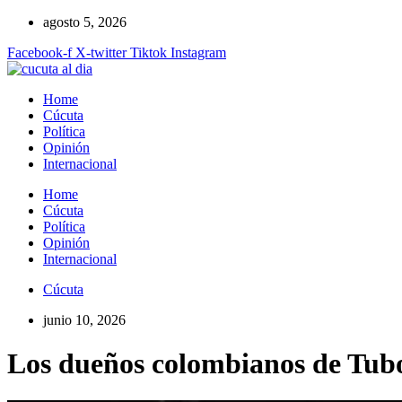
Ir
agosto 5, 2026
al
Facebook-f
X-twitter
Tiktok
Instagram
contenido
Home
Cúcuta
Política
Opinión
Internacional
Home
Cúcuta
Política
Opinión
Internacional
Cúcuta
junio 10, 2026
Los dueños colombianos de Tubol