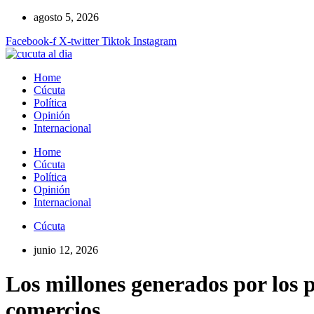
Ir
agosto 5, 2026
al
Facebook-f
X-twitter
Tiktok
Instagram
contenido
Home
Cúcuta
Política
Opinión
Internacional
Home
Cúcuta
Política
Opinión
Internacional
Cúcuta
junio 12, 2026
Los millones generados por los p
comercios