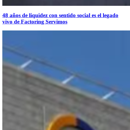
48 años de liquidez con sentido social es el legado
vivo de Factoring Servimos