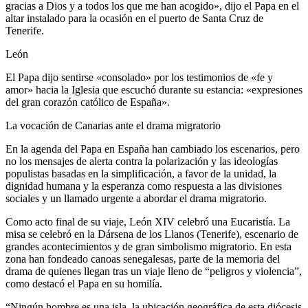
gracias a Dios y a todos los que me han acogido», dijo el Papa en el
altar instalado para la ocasión en el puerto de Santa Cruz de
Tenerife.
León
El Papa dijo sentirse «consolado» por los testimonios de «fe y
amor» hacia la Iglesia que escuchó durante su estancia: «expresiones
del gran corazón católico de España».
La vocación de Canarias ante el drama migratorio
En la agenda del Papa en España han cambiado los escenarios, pero
no los mensajes de alerta contra la polarización y las ideologías
populistas basadas en la simplificación, a favor de la unidad, la
dignidad humana y la esperanza como respuesta a las divisiones
sociales y un llamado urgente a abordar el drama migratorio.
Como acto final de su viaje, León XIV celebró una Eucaristía. La
misa se celebró en la Dársena de los Llanos (Tenerife), escenario de
grandes acontecimientos y de gran simbolismo migratorio. En esta
zona han fondeado canoas senegalesas, parte de la memoria del
drama de quienes llegan tras un viaje lleno de “peligros y violencia”,
como destacó el Papa en su homilía.
“Ningún hombre es una isla, la ubicación geográfica de esta diócesis