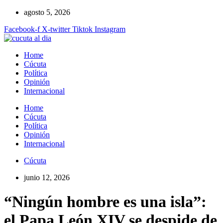
Ir
agosto 5, 2026
al
Facebook-f
X-twitter
Tiktok
Instagram
contenido
Home
Cúcuta
Política
Opinión
Internacional
Home
Cúcuta
Política
Opinión
Internacional
Cúcuta
junio 12, 2026
“Ningún hombre es una isla”:
el Papa León XIV se despide de