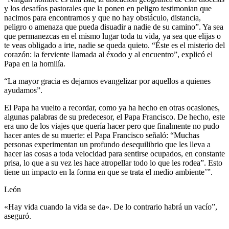
y los desafíos pastorales que la ponen en peligro testimonian que
nacimos para encontrarnos y que no hay obstáculo, distancia,
peligro o amenaza que pueda disuadir a nadie de su camino”. Ya sea
que permanezcas en el mismo lugar toda tu vida, ya sea que elijas o
te veas obligado a irte, nadie se queda quieto. “Éste es el misterio del
corazón: la ferviente llamada al éxodo y al encuentro”, explicó el
Papa en la homilía.
“La mayor gracia es dejarnos evangelizar por aquellos a quienes
ayudamos”.
El Papa ha vuelto a recordar, como ya ha hecho en otras ocasiones,
algunas palabras de su predecesor, el Papa Francisco. De hecho, este
era uno de los viajes que quería hacer pero que finalmente no pudo
hacer antes de su muerte: el Papa Francisco señaló: “Muchas
personas experimentan un profundo desequilibrio que les lleva a
hacer las cosas a toda velocidad para sentirse ocupados, en constante
prisa, lo que a su vez les hace atropellar todo lo que les rodea”. Esto
tiene un impacto en la forma en que se trata el medio ambiente’”.
León
«Hay vida cuando la vida se da». De lo contrario habrá un vacío”,
aseguró.