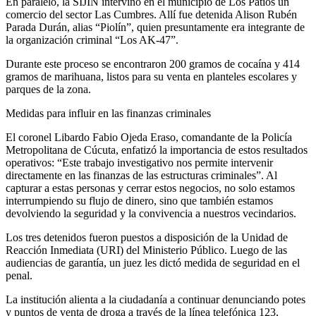
En paralelo, la SIJIN intervino en el municipio de Los Patios un
comercio del sector Las Cumbres. Allí fue detenida Alison Rubén
Parada Durán, alias “Piolín”, quien presuntamente era integrante de
la organización criminal “Los AK-47”.
Durante este proceso se encontraron 200 gramos de cocaína y 414
gramos de marihuana, listos para su venta en planteles escolares y
parques de la zona.
Medidas para influir en las finanzas criminales
El coronel Libardo Fabio Ojeda Eraso, comandante de la Policía
Metropolitana de Cúcuta, enfatizó la importancia de estos resultados
operativos: “Este trabajo investigativo nos permite intervenir
directamente en las finanzas de las estructuras criminales”. Al
capturar a estas personas y cerrar estos negocios, no solo estamos
interrumpiendo su flujo de dinero, sino que también estamos
devolviendo la seguridad y la convivencia a nuestros vecindarios.
Los tres detenidos fueron puestos a disposición de la Unidad de
Reacción Inmediata (URI) del Ministerio Público. Luego de las
audiencias de garantía, un juez les dictó medida de seguridad en el
penal.
La institución alienta a la ciudadanía a continuar denunciando potes
y puntos de venta de droga a través de la línea telefónica 123,