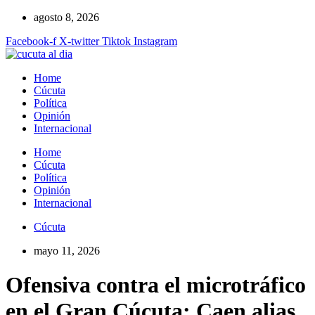
Ir
agosto 8, 2026
al
Facebook-f
X-twitter
Tiktok
Instagram
contenido
Home
Cúcuta
Política
Opinión
Internacional
Home
Cúcuta
Política
Opinión
Internacional
Cúcuta
mayo 11, 2026
Ofensiva contra el microtráfico
en el Gran Cúcuta: Caen alias