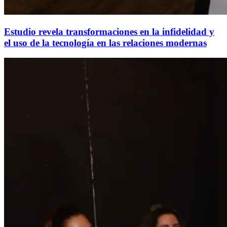
Estudio revela transformaciones en la infidelidad y
el uso de la tecnología en las relaciones modernas