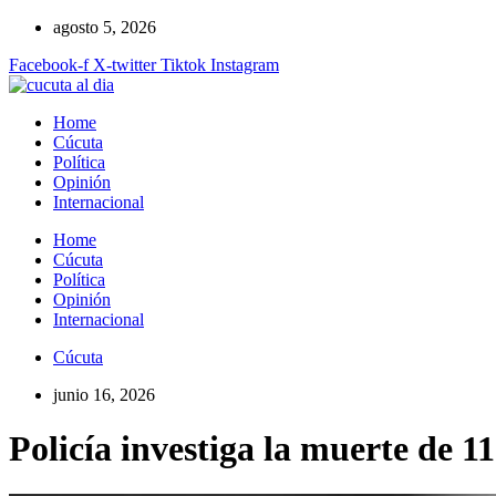
Ir
agosto 5, 2026
al
Facebook-f
X-twitter
Tiktok
Instagram
contenido
Home
Cúcuta
Política
Opinión
Internacional
Home
Cúcuta
Política
Opinión
Internacional
Cúcuta
junio 16, 2026
Policía investiga la muerte de 