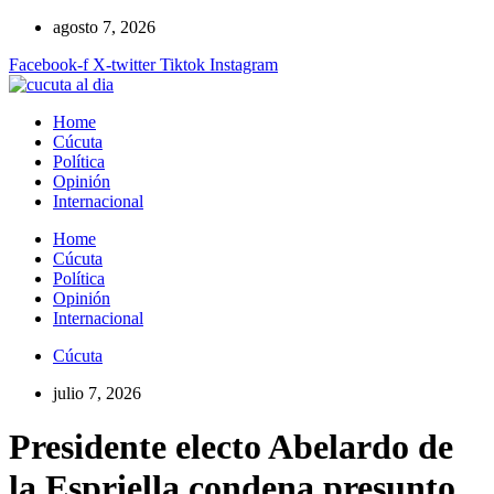
Ir
agosto 7, 2026
al
Facebook-f
X-twitter
Tiktok
Instagram
contenido
Home
Cúcuta
Política
Opinión
Internacional
Home
Cúcuta
Política
Opinión
Internacional
Cúcuta
julio 7, 2026
Presidente electo Abelardo de
la Espriella condena presunto