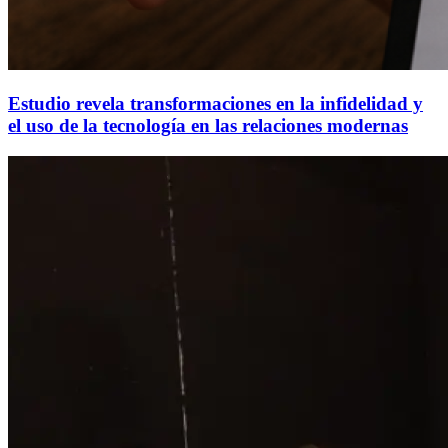
Estudio revela transformaciones en la infidelidad y
el uso de la tecnología en las relaciones modernas