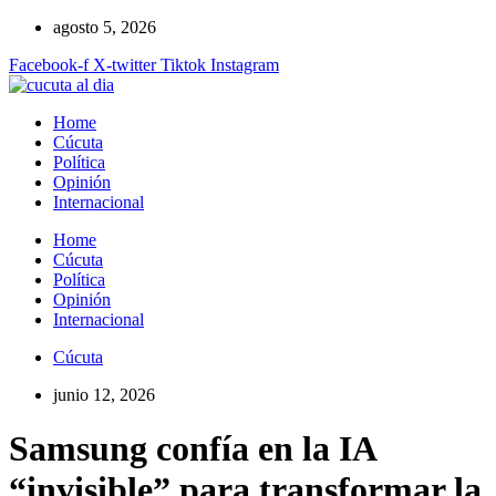
Ir
agosto 5, 2026
al
Facebook-f
X-twitter
Tiktok
Instagram
contenido
Home
Cúcuta
Política
Opinión
Internacional
Home
Cúcuta
Política
Opinión
Internacional
Cúcuta
junio 12, 2026
Samsung confía en la IA
“invisible” para transformar la