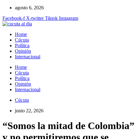
Ir
agosto 6, 2026
al
Facebook-f
X-twitter
Tiktok
Instagram
contenido
Home
Cúcuta
Política
Opinión
Internacional
Home
Cúcuta
Política
Opinión
Internacional
Cúcuta
junio 22, 2026
“Somos la mitad de Colombia”
y no permitiremos que se