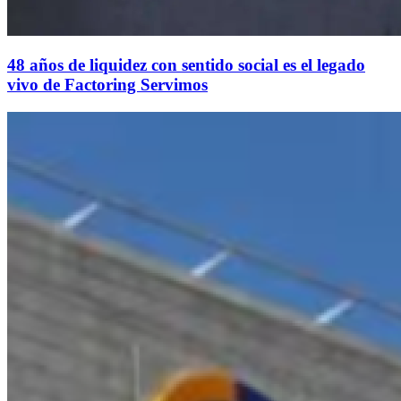
48 años de liquidez con sentido social es el legado
vivo de Factoring Servimos