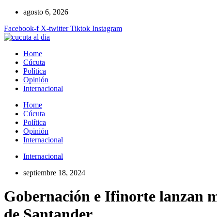
Ir
agosto 6, 2026
al
Facebook-f
X-twitter
Tiktok
Instagram
contenido
Home
Cúcuta
Política
Opinión
Internacional
Home
Cúcuta
Política
Opinión
Internacional
Internacional
septiembre 18, 2024
Gobernación e Ifinorte lanzan m
de Santander