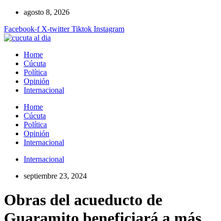
Ir
agosto 8, 2026
al
Facebook-f
X-twitter
Tiktok
Instagram
contenido
Home
Cúcuta
Política
Opinión
Internacional
Home
Cúcuta
Política
Opinión
Internacional
Internacional
septiembre 23, 2024
Obras del acueducto de
Guaramito beneficiará a más