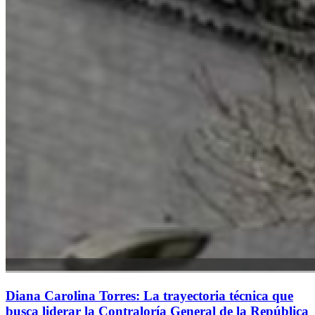
Diana Carolina Torres: La trayectoria técnica que
busca liderar la Contraloría General de la República