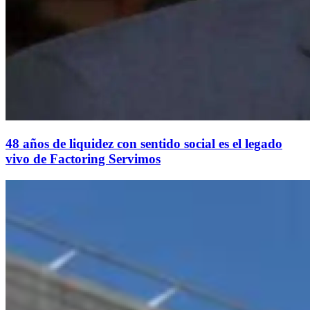
48 años de liquidez con sentido social es el legado
vivo de Factoring Servimos