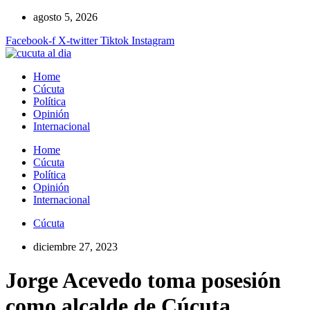
Ir
agosto 5, 2026
al
Facebook-f
X-twitter
Tiktok
Instagram
contenido
Home
Cúcuta
Política
Opinión
Internacional
Home
Cúcuta
Política
Opinión
Internacional
Cúcuta
diciembre 27, 2023
Jorge Acevedo toma posesión
como alcalde de Cúcuta