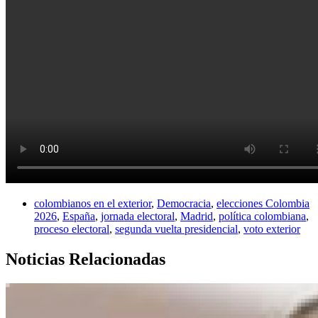
colombianos en el exterior
,
Democracia
,
elecciones Colombia
2026
,
España
,
jornada electoral
,
Madrid
,
política colombiana
,
proceso electoral
,
segunda vuelta presidencial
,
voto exterior
Noticias Relacionadas