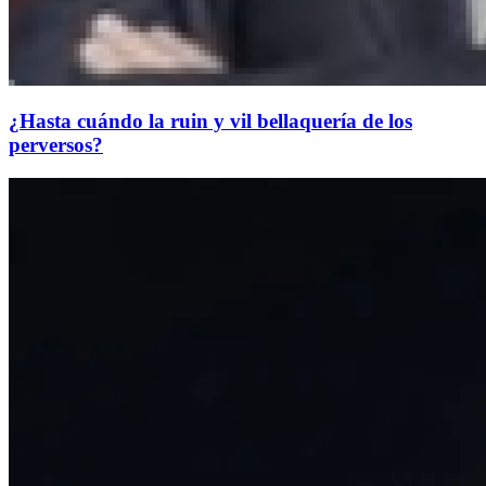
¿Hasta cuándo la ruin y vil bellaquería de los
perversos?