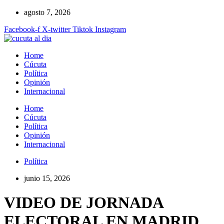
Ir
agosto 7, 2026
al
Facebook-f
X-twitter
Tiktok
Instagram
contenido
Home
Cúcuta
Política
Opinión
Internacional
Home
Cúcuta
Política
Opinión
Internacional
Política
junio 15, 2026
VIDEO DE JORNADA
ELECTORAL EN MADRID