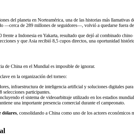
nes del planeta en Norteamérica, una de las historias más llamativas de
do —cerca de 289 millones de seguidores—, volvió a quedarse fuera de la 
frente a Indonesia en Yakarta, resultado que dejó al combinado chino en
cciones y que Asia recibió 8,5 cupos directos, una oportunidad histór
cia de China en el Mundial es imposible de ignorar.
lave en la organización del torneo:
dores, infraestructura de inteligencia artificial y soluciones digitales pa
48 selecciones participantes.
cluyendo el sistema de videoarbitraje utilizado en los estadios mundiali
antiene una importante presencia comercial durante el campeonato.
e dólares
, consolidando a China como uno de los actores económicos má
al