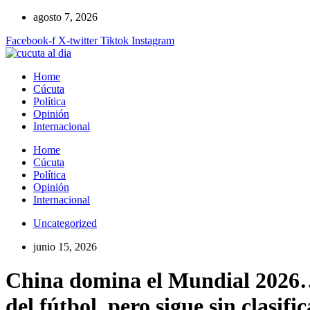
Ir
agosto 7, 2026
al
Facebook-f
X-twitter
Tiktok
Instagram
contenido
Home
Cúcuta
Política
Opinión
Internacional
Home
Cúcuta
Política
Opinión
Internacional
Uncategorized
junio 15, 2026
China domina el Mundial 2026… e
del fútbol, pero sigue sin clasific