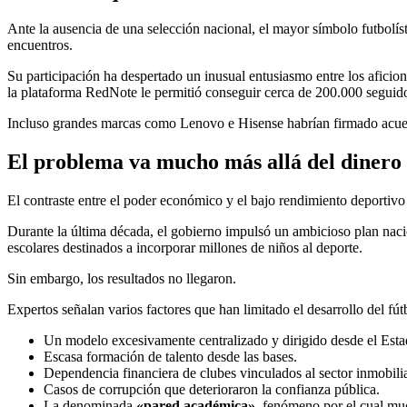
Ante la ausencia de una selección nacional, el mayor símbolo futbolíst
encuentros.
Su participación ha despertado un inusual entusiasmo entre los aficio
la plataforma RedNote le permitió conseguir cerca de 200.000 seguid
Incluso grandes marcas como Lenovo e Hisense habrían firmado acuerdo
El problema va mucho más allá del dinero
El contraste entre el poder económico y el bajo rendimiento deportivo 
Durante la última década, el gobierno impulsó un ambicioso plan nacio
escolares destinados a incorporar millones de niños al deporte.
Sin embargo, los resultados no llegaron.
Expertos señalan varios factores que han limitado el desarrollo del fút
Un modelo excesivamente centralizado y dirigido desde el Esta
Escasa formación de talento desde las bases.
Dependencia financiera de clubes vinculados al sector inmobilia
Casos de corrupción que deterioraron la confianza pública.
La denominada
«pared académica»
, fenómeno por el cual muc