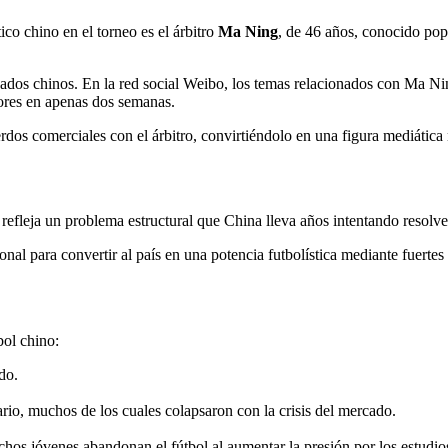
ico chino en el torneo es el árbitro
Ma Ning
, de 46 años, conocido po
nados chinos. En la red social Weibo, los temas relacionados con Ma Ni
ores en apenas dos semanas.
s comerciales con el árbitro, convirtiéndolo en una figura mediática 
refleja un problema estructural que China lleva años intentando resolve
nal para convertir al país en una potencia futbolística mediante fuerte
bol chino:
do.
rio, muchos de los cuales colapsaron con la crisis del mercado.
hos jóvenes abandonan el fútbol al aumentar la presión por los estudios